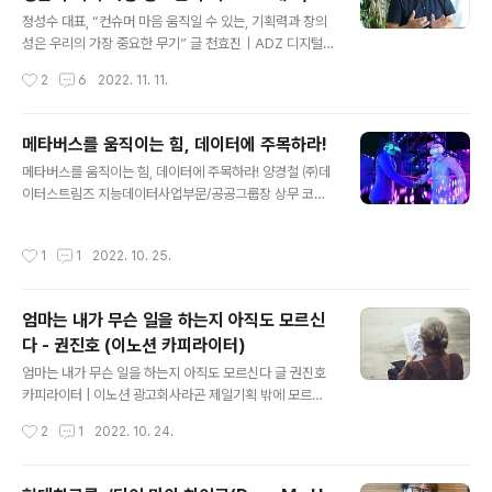
글 내용
EST 정성수 대표
예쁘게 알아서 해주세요, 시간이 없어요, 밥 시켜라, 월요일
정성수 대표, “컨슈머 마음 움직일 수 있는, 기획력과 창의
아침에 시사입니다, 견적 없는데 네고 좀, 금방하잖아, 광고
성은 우리의 가장 중요한 무기” 글 천효진｜ADZ 디지털
주가 싫데요, 모델이 시간이 안된데요, 앞에 두장 주고 뒤에
시대로 진화함에 따라 광고, 마케팅 방법도 변하고 있다. 광
작성시간
2
6
2022. 11. 11.
세장 자를께요, 녹음 몇시니?, 자막이 ..
고 제작 뿐만 아니라 데이터, 메타버스, 오프라인 경험을 통
한 커뮤니케이션도 진행되고 있다. 이렇게 변화하는 시대
속에서 업의 본질에 대해 2022 부산국제광고제 키노트 연
메타버스를 움직이는 힘, 데이터에 주목하라!
사로 참석한 HS애드/LBEST 정성수 대표이사를 만나 이
글 내용
메타버스를 움직이는 힘, 데이터에 주목하라! 양경철 ㈜데
야기를 나눴다. 30년 넘게, 또 국내 굴지의 종합광고회사
이터스트림즈 지능데이터사업부문/공공그룹장 상무 코로
의 CEO로서 광고계가 변화해 온 모습들을 직접 체험하고
나 19 사태 이후 메타버스에 대한 관심이 높아지며, NFT
느끼셨을 거라 생각합니다. 주제였던 업의 본질(정체성)이
와 같은 가상 경제 활동이나 버추얼휴먼 등의 메타버스를
작금의 변화의 시대에 더욱 강조되어야 하는 이유가 궁금
작성시간
1
1
2022. 10. 25.
구성하는 요소 중 일부 기술만 주목받고 있다. 하지만 메타
합니다. 업의 본질이나 정체성은 변화하지 않았는데 수단
버스 트렌드를 제대로 짚어내 메타버스 비즈니스를 지속하
들이 진화하고 있다 보니까 업..
기 위해선 메타버스의 핵심 구성 요소인 데이터에 주목할
엄마는 내가 무슨 일을 하는지 아직도 모르신
필요가 있다. 메타버스는 1992년 미국 작가 닐 스티븐슨
다 - 권진호 (이노션 카피라이터)
이 쓴 공상과학소설 ‘스노 크래시’에서 처음 사용된 개념으
글 내용
로, 소설에서 메타버스는 고글을 쓰고 ‘아바타’라는 가상 신
엄마는 내가 무슨 일을 하는지 아직도 모르신다 글 권진호
체를 빌려 접속하는 3차원 가상공간이다. 소설의 줄거리는
카피라이터 | 이노션 광고회사라곤 제일기획 밖에 모르시
해커이자 피자 배달원인 한국계 주인공 히로가 현실 세계
던 우리 엄마는, 작은 아들의 이직으로 이노션이라는 회사
작성시간
2
1
2022. 10. 24.
와 메타버스에서 수메르 신화에 얽힌 사건의..
에 처음 관심을 갖게 된다. 이것 저것 뉴스를 검색하시던 엄
마는 며칠 후, 아들 회사가 정말 좋은 회사 라며 기분 좋게
이노션 주식을 몇 주 매수하셨다. 그리고 결과는… “엄마