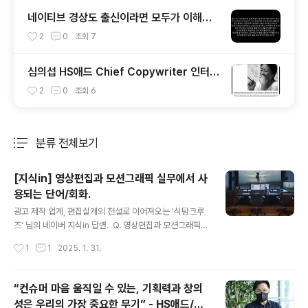
네이티브 경상도 출신이라면 모두가 이해할
수 있지만, 아닌 사람에겐 그냥 외계어
2
0
조회
7
심의섭 HS애드 Chief Copywriter 인터뷰
"전설의 ‘카피라이터 신입교육’을 업그레이드
2
0
조회
6
하다"
분류 전체보기
주요 글 목록
[지식in] 영상편집과 모션그래픽 실무에서 사
용되는 단어/회화.
글 내용
광고 제작 업계, 편집실계의 전설로 이어져오는 '식탐크루
즈' 님의 네이버 지식in 답변. Q. 영상편집과 모션그래픽
실무에서 사용되는 회화나 영어 단어좀 부탁드립니다.Cre
작성시간
1
1
2025. 1. 31.
ativity 나 composition 같은 A. 실무에서 자주쓰는 단
어로는,히까리, 끼라끼라, 헨께이, 데코보코, 도찐개찐, 몽
글이, 쌩코, 삑점, 마, 쩌스트 기깍기, 보까시, 아사모사, 아
“컨슈머 마음 움직일 수 있는, 기획력과 창의
루, 암바, 구글이, 나가리, 쌩키, 턴키 등이 있구요. 회화로
성은 우리의 가장 중요한 무기” - HS애드/LB
는,눌러주세요, 그림 받아놔라, 갈아 껴주세요, 테입걸어라,