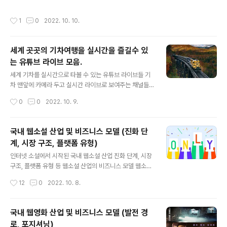
다. 기일에 은퇴식을 한다는 게 감회가 새롭고 많이 슬픈데
을 자지 않기 위해 커피를 마시고, 식욕을 줄이기 위해 커피
덕아웃에서 보는 사직야구장 관중석만큼 멋진 풍경은 아마
를 마셨다. 수피라는 이름으로 불리는 사람들은 언제 어디
작성시간
1
0
2022. 10. 10.
없을 겁니다. 또 사직야구장 타석에서 들리는 부산 팬 여러
에서 맨 처음 인류 역사에 등장했을까? 8세기 말 메소포타
분의 함성만큼 든든하고 힘이 나는 소리도 아마 세상에 없
미아 지역 바빌론 인근의..
을 겁니다. 그래서 20년 동안이나 사직야구장 덕아웃과 타
세계 곳곳의 기차여행을 실시간을 즐길수 있
석에서 늘 그 모습을 보고 그 함성을 들었던 저 이대호만큼
는 유튜브 라이브 모음.
행복했던 사람은 세상에 아무도 없을 것 입니다. 사실 저는
글 내용
늘 부족한 선수였습니다. 지금도 가끔 눈을 감으면 제가 했
세계 기차를 실시간으로 타볼 수 있는 유튜브 라이브들 기
던 실수들 그리고 제가 날려버린 기회들이 떠올라서 잠을
차 맨앞에 카메라 두고 실시간 라이브로 보여주는 채널들
설치기도 합니다. 하지만 팬 여러분은 제가 했던 두번의 실
임 진짜 기차가 움직이는거 보는게 다임 북극 https://m.y
작성시간
0
0
2022. 10. 9.
수보다 제가 때려낸 한 번의 ..
outu.be/uW-K5OSguMs HTML 삽입 미리보기할 수
없는 소스 노르웨이 https://m.youtu.be/yqXZWrGdjr
g HTML 삽입 미리보기할 수 없는 소스 스웨덴 https://y
국내 웹소설 산업 및 비즈니스 모델 (진화 단
outu.be/TFodVIEiRN8 HTML 삽입 미리보기할 수 없
계, 시장 구조, 플랫폼 유형)
는 소스 태국 https://m.youtu.be/Vfls-SqzJkw HTM
글 내용
L 삽입 미리보기할 수 없는 소스 원조는 노르웨이 버전인
인터넷 소설에서 시작된 국내 웹소설 산업 진화 단계, 시장
걸로 알고있고(틀릴수도 있음) 현재 시청자수가 가장많음
구조, 플랫폼 유형 등 웹소설 산업의 비즈니스 모델 웹소설
에 관한 통상적인 정의는 ‘웹에 최초로 공개된 소설’이라 할
작성시간
12
0
2022. 10. 8.
수 있다. 이와 같은 정의에는 웹소설을 다른 콘텐츠와 구분
하는 속성이 전제되어 있는데, 이는 웹이라고 하는 소설을
독자와 매개하는 토대가 기본이 된다는 점과 웹을 통해 처
국내 웹영화 산업 및 비즈니스 모델 (발전 경
음으로 공개(Release)된다는 점, 그리고 마지막으로 소설
로, 포지셔닝)
이라는 이야기 형식을 가진다는 점이 가장 큰 차이다. 웹소