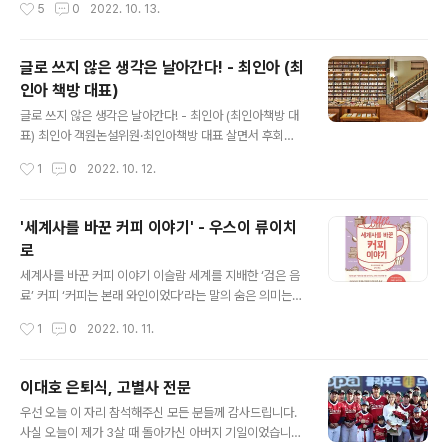
작성시간
5
0
2022. 10. 13.
든 연료) 등의 사용을 확대하면 된다..
다 등판에 간장이 울컥울컥 쏟아질 때 꽃게는 뱃속의 알을
껴안으려고 꿈틀거리다가 더 낮게 더 바닥 쪽으로 웅크렸
으리라 버둥거렸으리라 버둥거리다가 어찌할 수 없어서 살
글로 쓰지 않은 생각은 날아간다! - 최인아 (최
속으로 스며드는 것을 한때의 어스름을 꽃게는 천천히 받
인아 책방 대표)
아들였으리라 껍질이 먹먹해지기 전에 가만히 알들에게 말
글 내용
했으리라 저녁이야 불 끄고 잘 시간이야 이 시를 읽고, 죄책
글로 쓰지 않은 생각은 날아간다! - 최인아 (최인아책방 대
감을 느껴 간장게장을 못먹게 되었다는 사람들이 종종 있
표) 최인아 객원논설위원·최인아책방 대표 살면서 후회되
다. 내 주변에도 간장게장 앞에서 이 시 이야기를 한 사람들
는 게 많지만 가장 큰 후회는 글을 쓰지 않은 것이다. 실은,
작성시간
1
0
2022. 10. 12.
이 꽤 된다. 하지만, 아래에 있는 안도현 시인의 칼럼에 따
늘 뭔가를 쓰긴 했다. 광고회사 시절엔 카피를 썼고 기획서
르면, 정작 본인은 여전히 즐겁게 ..
를 썼고 프레젠테이션 스크립트를 썼다. 책방을 연 후엔 콘
텐츠 기획서를 쓰고 출판사와 저자에게 보낼 e메일을 쓰고
'세계사를 바꾼 커피 이야기' - 우스이 류이치
소셜네트워크서비스에 올릴 피드를 썼으며 청탁받은 칼럼
로
을 썼다. 나는 항상 뭔가를 부지런히 썼다. 하지만 당장의
글 내용
필요나 시간의 압박이 있지 않은 경우는 쓰지 않았다. 내 머
세계사를 바꾼 커피 이야기 이슬람 세계를 지배한 ‘검은 음
릿속엔 여러 생각이 시도 때도 없이 올라왔고 그중 어떤 생
료’ 커피 ‘커피는 본래 와인이었다’라는 말의 숨은 의미는?
각들은 그대로 받아 적으면 완성도 있는 문장이 될 만큼 숙
커피는 별난 음료다. 사실 대체로 몸에 나쁜 편이다. 마시면
작성시간
1
0
2022. 10. 11.
성된 생각이었지만 글로 쓰지 않은 생각들은 얼마간 내 안
쉬이 흥분하게 되고 잠들기 어려워진다. 식욕도 사라진다.
에 머물다 그저 날아가 버..
그래서 다이어트에 도움이 된다고들 하는 것이다. 이런 커
피의 부정적인 특성을 오히려 긍정적으로 받아들여서 전
이대호 은퇴식, 고별사 전문
세계로 전파시키는 데 크게 기여한 이들이 바로 수피교 수
글 내용
우선 오늘 이 자리 참석해주신 모든 분들께 감사드립니다.
도사다. 그들은 커피를 마시면 몸에 해롭다는 사실을 딱히
사실 오늘이 제가 3살 때 돌아가신 아버지 기일이었습니
문제 삼지 않았다. 오히려 흥분하기 위해 커피를 마시고, 잠