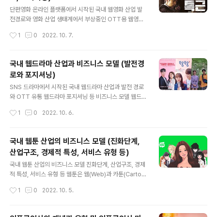
글 내용
설은 소재에 따라 로맨스, 판타지, 무협 등 전형적인 장르
단편영화 온라인 플랫폼에서 시작된 국내 웹영화 산업 발
문학의 중심으로 이루어져 있는데, 장르문학은 장르 고유
전경로와 영화 산업 생태계에서 부상중인 OTT용 웹영화
의 코드 및 패턴을 지니고 있으며, 이러한 장르적 관습은 일
포지셔닝 등, 국내 웹영화 산업의 비즈니스 모델 비교 지표
작성시간
1
0
2022. 10. 7.
정 부분 대중의 흥미와 기호를 중시하는 경향을 가진다. 방
로만 따진다면 대한민국의 영화 산업은 아직 세계 최고 수
대한 콘텐츠를 담아..
준을 유지하고 있다. 이는 국내 영화 매출의 80%를 영화
관이 차지하고 있기 때문인데, 미국내 영화 매출에서 영화
국내 웹드라마 산업과 비즈니스 모델 (발전경
관이 차지하는 비중이 30%임을 감안한다면 이는 아주 높
로와 포지셔닝)
은 수준이라고 할 수 있다. 하지만, 전문가들은 국내 영화
글 내용
산업이 정체 또는 침체되어있다고 판단하고 있는데, 그 이
SNS 드라마에서 시작된 국내 웹드라마 산업과 발전 경로
유는 2017년 기준, 영화 유통의 중심이 영화관에서 TV V
와 OTT 유통 웹드라마 포지셔닝 등 비즈니스 모델 웹드라
OD로 본격 이동했기 때문이다. 전통적인 영화의 유통 방
마(PGC)는 TV가 아닌 인터넷 또는 모바일을 통해 시청할
작성시간
1
0
2022. 10. 6.
식은 영화관에서 시작되어 VHS/DVD를 거쳐, 인터넷 →
수 있는 드라마 컨텐츠를 뜻하는 표현으로, 방송 플랫폼 측
유료 케이블 TV → 지상파 TV..
면에서는 ‘온라인 동영상 스트리밍 서비스’를 활용하고, 시
청방법 측면에서는 ‘모바일 기기를 통해 시청 가능’한 드라
국내 웹툰 산업의 비즈니스 모델 (진화단계,
마를 뜻한다. 기존의 TV 드라마와 차별화된 이와 같은 웹
산업구조, 경제적 특성, 서비스 유형 등)
드라마는 주로 보고 싶은 콘텐츠를 PC나 모바일 스마트폰
글 내용
을 통해 어디서든 보고 싶어하는 시청자층을 타겟으로 하
국내 웹툰 산업의 비즈니스 모델 진화단계, 산업구조, 경제
기에 모바일 드라마라고 부르기도 한다. 점점 소비자의 방
적 특성, 서비스 유형 등 웹툰은 웹(Web)과 카툰(Cartoo
송/영상 시청 행태에서 스마트폰의 사용도가 높아졌고, 특
n)의 합성어로써 텍스트, 이미지, 사운드 등의 멀티미디어
작성시간
1
0
2022. 10. 5.
히 ‘영상 App’ 등의 데이터 접속 기반 시청 비중이 높아짐
효과를 동원해 제작된 인터넷 만화를 의미하는 개념이라고
에 따라 웹드라마의 이용율도 ..
할 수 있다. 웹툰의 개념이 처음 도입된 것은 박광수 작가가
조선일보에 연재한 ‘광수생각’이 인터넷을 통해 웹상에 업