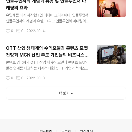
인플루언서의 개념과 유형 및 인플루언서 마
로드 된 것으로, 인쇄매체에 실리던 만화를 그대로 웹상에
케팅의 효과
옮긴 단순한 형태였다. 하지만, 1990년 후반부터 퍼스널
글 내용
컴퓨터와 인터넷이 대중화되면서 인터넷 시장이 활성화 되
유명세를 타기 시작한 1인 미디어 크리에이터, 인플루언서
었고, 점차 ‘웹(Web)’을 위해 만들어진 카툰 콘텐츠들이
인플루언서의 개념과 유형, 그리고 인플루언서 마테팅의
등장하기 시작했다. ‘마린블루스’, ‘파페포포 메모리즈’ 등
효과 디지털 시대를 맞이하여 많은 대중들이 인스타그램,
작성시간
0
0
2022. 10. 4.
개인 홈페이지에 짧은 에세이 형태의 만화를 연재하는 작
유튜브, 페이스북 등 소셜 네트워크 플랫폼 속에서 자신의
가들이 등장하고..
계정을 사용하여, 개인화된 일상 속에서의 경험을 공유하
고 소통하며, 콘텐츠 쉐어 채널로 활용하게 되면서 소셜미
OTT 산업 생태계의 수익모델과 콘텐츠 포맷
디어의 활용도가 급증하게 되었다. 인플루언서는 이러한
전망과 MCN 산업 주도 기업들의 비즈니스
소셜미디어 속에서 많은 팔로워를 보유하고 있고, 동시에
글 내용
모델
그 팔로워를 비롯한 많은 사람들에게 영향력을 지닌 사람
콘텐츠 양극화가 OTT 산업 내 수익모델과 콘텐츠 포맷의
을 의미한다. 인플루언서 중에는 1인 미디어 크리에이터가
발전 업계를 대표하는 세계적 대형 OTT 기업과 서비스인
진화한 케이스들이 많은데, 이러한 배경에는 유튜브가 사
넷플릭스와 아마존 프라임의 사례에서 알 수 있듯, OTT
작성시간
0
0
2022. 10. 3.
용자들의 영상제작을 독려하고 보다 적극적으로 사용자들
동영상 산업의 메인 수익모델은 시청자의 구독료를 통한
과 공유할 수 있도록 2007년부터 시행한 ‘YouTu..
수익 창출이다. 대부분의 서비스가 월 정기구독에 따른 구
독료 형태를 통해 수익모델을 구축하는 이유는 초고속 인
더보기
터넷의 발전과 스마트폰과 같은 디바이스의 대중화, 클라
우드 컴퓨팅 환경의 발전에 따라, 대부분의 국가에서 OTT
사업자가 안정적인 동영상 스트리밍을 제공할 수 있게 되
었기 때문이다. 이러한 변화 속에서 많은 글로벌 OTT 기
업이 자신들만의 오리지널 콘텐츠 제작에 투자를 하거나,
기존 방송사에서 제작한 컨텐츠의 글로벌 스트리밍 권한을
의안내
티스토리
로그인
고객센터