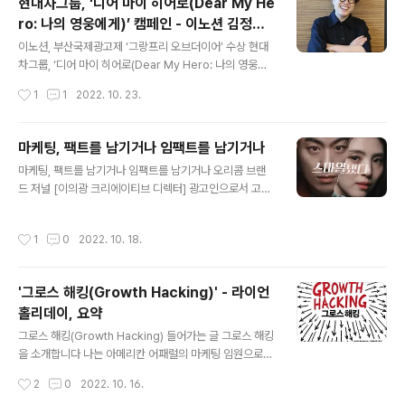
현대차그룹, ‘디어 마이 히어로(Dear My He
미안해요.” 엄마는 아들이 하는 일을 구체적으로 알지 못한
ro: 나의 영웅에게)’ 캠페인 - 이노션 김정아
다. 환갑을 훌쩍 넘긴 엄마에게 광고 제작이란 아마 촬영 현
글 내용
CCO 인터뷰
장에서 액션을 외치며 이 리저리 바삐 뛰어다니는 감독님
이노션, 부산국제광고제 ‘그랑프리 오브더이어’ 수상 현대
이나 촬영감독님의 모습인 듯 하다. 나쁜 사람에게 벌을 주
차그룹, ‘디어 마이 히어로(Dear My Hero: 나의 영웅에
는 판사, 아픈 사람을 고쳐주는 의사, 학생을 가르치는 교사
게)’ 캠페인 글 천효진 | ADZ 이노션이 2022 부산국제광
작성시간
1
1
2022. 10. 23.
처럼, 선명하고 단순한 직업이었다면 얼마나 좋았을까? 그
고제에서 최고상인 ‘그랑프리 오브더이어(Grand Prix of
런데 입에도 잘 붙지 않는 ..
the Year)’를 수상했다. 그랑프리 오브더이어는 그랑프리
를 받은 15개의 수상작 가운데 심사위원들의 토론과 투표
마케팅, 팩트를 남기거나 임팩트를 남기거나
에 의해 결정되는 ‘대상 중의 대상’을 의미한다. 이노션은
글 내용
마케팅, 팩트를 남기거나 임팩트를 남기거나 오리콤 브랜
현대자동차그룹의 ‘디어 마이 히어로(Dear My Hero: 나
드 저널 [이의광 크리에이티브 디렉터] 광고인으로서 고백
의 영웅에게)’ 캠페인으로 그랑프리 외에도 아웃도어 부문,
하건대 세상엔 광고가 너무 많다. 말 나온 김에 한 가지 더
PR 부문 등에서 은상 3개를 추가로 수상했다. 이노션에서
고해하자면 나는 유튜브 프리미엄을 구독한다. 광고가 보
제작 부문을 총괄하고 있는 김정아 CCO를 만나 수상작에
작성시간
1
0
2022. 10. 18.
기 싫었다. 눈을 돌리면 세상 모든 것이 광고다. 눈 뜨자마
대해 이야기를 나눴다. 2022 부산국제광고제 올해의..
자 찾게 되는 핸드폰 화면에서부터 엘리베이터 한 면을 채
운 가득한 헤드라인들까지, 그야말로 정보는 매일매일 우
'그로스 해킹(Growth Hacking)' - 라이언
리를 폭격한다. 무수히 쏟아지는 뉴스로 가득한 세상에 이
홀리데이, 요약
미 뉴스는 더 이상 뉴스가 아니다. 그래서 광고 어렵다. 광
글 내용
고는 뉴스를 전하는 일이다. SSG와 G마켓 글로벌의 새로
그로스 해킹(Growth Hacking) 들어가는 글 그로스 해킹
운 유료 멤버십 ‘스마일클럽’의 통합 출범도 수많은 ‘뉴스
을 소개합니다 나는 아메리칸 어패럴의 마케팅 임원으로
중 하나’였다. SSG, G마켓, 옥션이라는 굵직한 3사가 만
사무실에서 6명의 직원들과 일한다. 사무실 복도 건너편에
작성시간
2
0
2022. 10. 16.
든 멤버십이라니 자못 대단할 ..
는 세계에서 가장 효율적으로 일하는 재봉사들이 조작하는