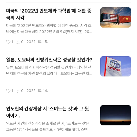
수천 대의 봉제 기계가 분주하게 움직이고 있으며, 거기서
조금 떨어진 사진 스튜디오에서는 현재 진행하고 있는 광
미국의 ‘2022년 반도체와 과학법’에 대한 중
고가 제작 중이다. 지난 75년간의 내 삶은 컴퓨터나 스마
국의 시각
트폰 같은 몇 가지 기술의 도움을 제외하면 세상 모든 마케
글 내용
팅 임원들의 일상생활과 똑같이 시작하고 돌아간다. 광고
미국의 ‘2022년 반도체와 과학법’에 대한 중국의 시각 조
구매나 이벤트 기획, 기자 회견을 하면서 창의적인 것을 디
바이든 미국 대통령이 2022년 8월 9일(현지 시간) ‘202
자인한다. 또한 프로모션을 승인하고 브랜드, CPM, 인지
2년 반도체와 과학법’(The CHIPS and Science Act o
작성시간
1
0
2022. 10. 15.
도, 무료 매체 보도, 최초 인지 브랜드(top of mind), 부가
f 2022)에 서명하였다. 동법은 반도체, 인공지능 등을 포
가치, 광고량 분배..
함하는 첨단기술 및 산업에 대한 보조금 지급, 세액공제, 인
력 양성 등의 내용을 포함하고 있다. 중국 정부와 산업계는
일본, 토요타의 전방위전략은 성공할 것인가?
동법을 통해 미국이 반도체 분야에 527억 달러 규모의 보
글 내용
일본, 토요타의 전방위전략은 성공할 것인가? - 다양한 선
조금을 배정하고 보조금을 받는 반도체 기업에 대해 향후 1
택지의 추구와 자원 분산의 딜레마 - 토요타는 그동안 하이
0년 간 중국 및 특정국가 내 특정 첨단 반도체 생산 라인의
브리드자동차 등에서 절대 강자의 지위를 유지해 왔으며,
확장이나 신설을 제한한다는 점에 주목하고, 이를 중국에
내연기관 엔진만으로도 탈탄소를 실현할 수 있다는 입장을
대한 견제 조치로 인식하고 있다. 2022년 7월 29일 열린
작성시간
1
0
2022. 10. 14.
견지 하고 있다. 따라서 탈탄소를 위해 하이브리드차, 수소
기자회견에서 중국 상무부 대변인은 ‘2022년..
차, 전기차 등 다양한 분야의 기술개발을 동 시에 하는 전방
위전략을 채택하고 있다. 탄소중립화에 대한 대응 차원에
안도현의 간장게장 시 '스며드는 것'과 그 뒷
서 글로벌 자동차 업계는 전기차(EV)로 급속히 전환할 움
이야기.
직임을 보이고 있다. 유럽의 경우 2030~2035년경 탈엔
글 내용
진차정책을 제시하는 국가도 나타나고 있다. 이러한 움직
안도현 시인의 간장게장을 소재로 한 시, '스며드는 것'은
임 속에서 토요타의 경우 탄소가 문제이므로 수소나 바이
그동안 많은 사람들을 슬프게도, 감탄하게도 했다. 스며드
오연료, 합성연료(CO2와 탄소를 인공적으 로 합성하여 만
는 것 안도현 꽃게가 간장 속에 반쯤 몸을 담그고 엎드려 있