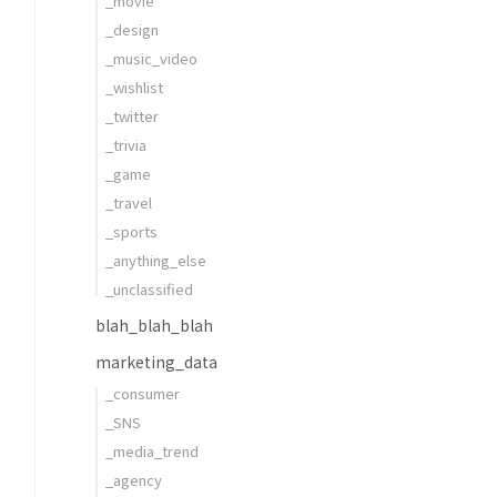
_movie
_design
_music_video
_wishlist
_twitter
_trivia
_game
_travel
_sports
_anything_else
_unclassified
blah_blah_blah
marketing_data
_consumer
_SNS
_media_trend
_agency