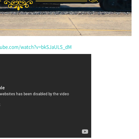
tube.com/watch?v=bkSJaULS_dM