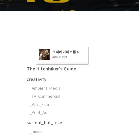
크리에이티브를 여행하는 히치하이커를 위한 안내서
ArthurDent
The Hitchhiker's Guide
creativity
_Ambient_Media
_TV_Commercial
_Viral_Film
_Print_Ad
surreal_but_nice
_music