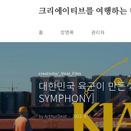
본문 바로가기
크리에이티브를 여행하는 
홈
방명록
관리자
creativity/_Viral_Film
대한민국 육군이 만든 제
SYMPHONY]
by ArthurDent
2022. 9. 4.