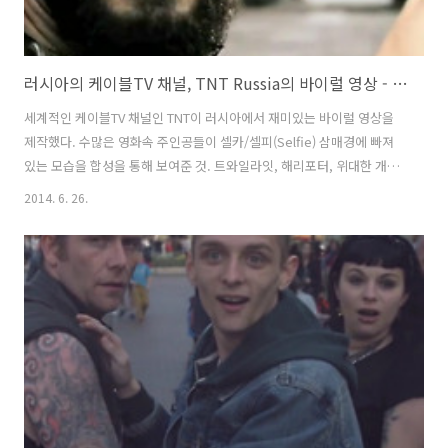
러시아의 케이블TV 채널, TNT Russia의 바이럴 영상 - 영화 속 주인공들, 영화배우들이 모두 셀카/셀피(Selfie)에 푹 빠져있다면?
세계적인 케이블TV 채널인 TNT이 러시아에서 재미있는 바이럴 영상을
제작했다. 수많은 영화속 주인공들이 셀카/셀피(Selfie) 삼매경에 빠져
있는 모습을 합성을 통해 보여준 것. 트와일라잇, 해리포터, 위대한 개츠
비, 마스크, 잭 더 자이언트 킬러, 인디아나 존스, 다이하드, 300, 매트릭
2014. 6. 26.
스, 셜록홈즈, 맨오브스틸, 반지의 제왕, 다크나이트 등의 많은 영화 속
장면에 핸드폰을 합성해 만들어서 영화 속 주인공들이 모두 셀카/셀피
(Selfie)를 아주 즐기는 것처럼 제작했다. 음, 사실 왜 이런 바이럴 영상
이 필요한건진 잘 모르겠지만-_ - 아무튼 재밌긴 한듯. 그나저나, 이 동영
상의 유투브 댓글에서는, 셀피를 찍을때는 카메라 전면의 플래시가 터지
네 안터지네, 플래시가 있네 없네로 논쟁을 벌이고 있는 중..