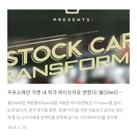
초음파검사의 결과를 의사 겸 수학자와 함께 수치화하여 데이터로 뽑아
내고, 이 데이터를 멜로디로 재가공하여 하르바스 아넬리(Jarbas
Agnelli)라는 클래식 작곡가와 함께, 아이의 탄생을 환영하는 환영 교향
곡/웰컴 심포니(The Welcome Symphony)로 만든 것. 초음파 그 자체
를 음악으로 만든 것이 아니라, 7가지 수치 데이터를 기본으로 나온 7개
의 음을, 거의 완전히 새롭게 작곡한 것과 마찬가지라..
주유소에만 가면 내 차가 레이싱카로 변한다! 쉘(Shell)의 에탄올 바이오연료 V-Power를 알리기 위한 캠페인, 경주용 자동차 변신/스탁 카 트랜스포머(Stock Car Transformer) [한글자막]
쉘(Shell)은 에탄올(Ethanol)을 사용한 바이오연료인 V-Power를 알리
는데 있어서, 흔히 생각할 법한, 환경(거리)을 위한 연료라고 알리는 대신
에 좀 더 소비자에게 임팩트를 강하게 남기는 크리에이티브를 생각해냈
다. V-Power와 같은 에탄올(Ethanol) 바이오연료가 경주용 자동차/스
2014. 5. 20.
탁카(Stock Car Series)의 공식 연료라는 것을 더 적극적으로 알리기로