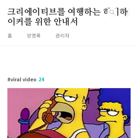
본문 바로가기
크리에이티브를 여행하는 히치하
이커를 위한 안내서
홈
방명록
관리자
viral video
24