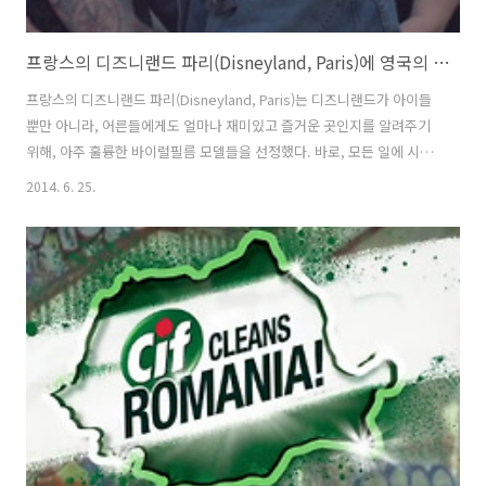
프랑스의 디즈니랜드 파리(Disneyland, Paris)에 영국의 불량배들이 나타났다! - 디즈니랜드 파리(Disneyland Paris)의 바이럴 필름, '나쁜 녀석들(Bad Boys)'편 [한글자막]
프랑스의 디즈니랜드 파리(Disneyland, Paris)는 디즈니랜드가 아이들
뿐만 아니라, 어른들에게도 얼마나 재미있고 즐거운 곳인지를 알려주기
위해, 아주 훌륭한 바이럴필름 모델들을 선정했다. 바로, 모든 일에 시큰
둥하고, 삐딱하고, 껄렁껄렁하게 구는 가죽 자켓에 온 몸에 문신을 두른
2014. 6. 25.
영국의 불량배, 나쁜 녀석들(Bad Boys)를 프랑스 파리로 데리고 간 것.
처음 파리 여행을 하게 되었다는 이야기를 들었을때도, 개선문이나 에펠
탑을 봤을때도 늘상 시큰둥하기만 하던 이 영국의 나쁜 녀석들은 디즈니
랜드 파리(Disneyland Paris)에서는 반응이 눈에 띄게 달라지는데.. 점
점 동심으로 돌아가, 마지막에 디즈니 친구들(미키 마우스와 구피, 도날
드덕)을 만났을때는 완전히 아이들이 되어버린다. 디즈니..