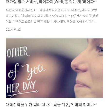
휴가철 필수 서비스, 와이파이(Wi-fi)를 찾는 개 '와이파이 독(Wi-fi Dogs)' - T모바일의 데이터 로밍 광고 영상, 호세의 와이파이 개(Jose's Wifi Dogs) [한글자막]
유럽의 이동통신사인 T-모바일과 트라이벌 DDB가 내놓은, 데이터 로밍
광고영상인 '호세의 와이파이 개(Jose's Wi-Fi Dogs)'편은 황당한 상상
력을 기반으로 스토리를 만든 재밌는 사례이다. 훈련을 통해 와이파이
(Wi-Fi)를 찾을 수 있는 ㅡ물론 실제론 이런 일이 가능할리가 없지만ㅡ 개
2014. 6. 22.
들을 활용해 휴가지에서 휴가철에 사업을 하는 호세라는 아저씨의 모큐
멘터리(페이크 다큐멘터리) 영상을 통해 휴가지에서 와이파이를 찾아 다
니는 일이 얼마나 큰 삽질(?)인지를 보여주고, 그냥 마음편히, 정액제 데
이터로밍을 사용할 것을 권하고 있다. 귀여운 강아지들과 천연덕스러운
배우들의 연기 덕택에, 다소 억지스러울 수 있는 이야기가 아주 친근하고
즐겁게 전달된 듯 하다. 최근, 며칠간 무척 바빠서 블로그 포스팅을 ..
대학진학을 위해 멀리 떠나는 딸을 위한, 엄마의 어머니날 선물 - 일렉트로룩스(Electrolux)의 어머니날/마더스데이(Mother’s Day) 바이럴 필름(Viral Film), '최고의 어머니날 선물(Best Mother’s Day presen..