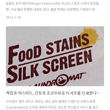
필름은 로저 페더러(Roger Federer)라는 최고의 스포츠 스타가 등장할
뿐, 사실 별로 특별한 내용은 없다. 물론 한때는 굉장했던 스웨덴의 테니
스 챔피언 스테판 에드베리(Stefan Edberg)도 페더러의 연습 파트너
2014. 5. 28.
겸, 로저 페더러를 촬영해 주는 용도로 함께 등장한다. 아무래도 구글 글
래스(Google Glass)가 아직은 많은 사람들에게 생소한 device다 보니,
구글 글래스를 사용하는 모습을 많은 사람들에게 보여주고 싶었던 모양
인데, 아무리 그래도 이건 너무 했다. 구글 글래스의 용도를 그냥, 1인칭
시점으로 촬영이나 가능한 정도로 확 축소시켜놓고, 인터넷 연결이나, 그
외 부가기능은 하나도 보여주지 않아..
케첩과 머스터드, 간장과 초코우유로 티셔츠를 인쇄한다? - 브라질의 셀프 세탁소/셀프 빨래방, 라운드로맷(LaundroMat)의 음식 얼룩 실크스크린 인쇄(Food Stain Silk Screen) 바이럴 캠페인 [한글자막]
브라질의 셀프 서비스 세탁소, 혹은 셀프 빨래방 브랜드인 라운드로맷
(LaundroMat)은 브라질 내에서 아직은 생소한 자신들의 서비스를 알리