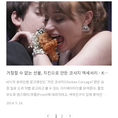
한 것. 바이오연료라고 하면 왠지 출력이 약할 것 같은 인식을 엔진소리
부터 엄청난 경주용 자동차/레이싱 카를 활용하여 한번에 날려버리고,
V-Power를 주유하는 장소에서 자신의 차가 레이싱카로 변하는 가상의
경험을 주유소의 환경을 고려해 설치한 대형 스크린을 활용해 표현했다.
앞으로 많은 사람들이 V-Power를 볼 때면 레이..
거절할 수 없는 선물, 치킨으로 만든 코사지 액세서리 - KFC의 온라인 바이럴 영상 '치킨 코사지(Chicken Corsage)'편 [한글자막]
KFC의 온라인용 광고영상인 '치킨 코사지(Chicken Corsage)'편은 요
즘 말로 소위 약빤 광고라고 볼 수 있는 크리에이티브를 보여준다. 졸업
무도회 댄스파티/프롬(Prom)에 데려가려고, 여자친구의 집에 찾아간 남
학생이 여자친구에게 꽃으로 만든 코사지 대신, 여자친구가 좋아하는 오
2014. 5. 16.
리지널 레시피의 KFC 닭다리로 만든 치킨 코사지를 선물한다는 내용. 그
냥 광고만 이렇게 보면, 얘네가 이번에 좀 심심했나 보군.. 이란 생각이
1
2