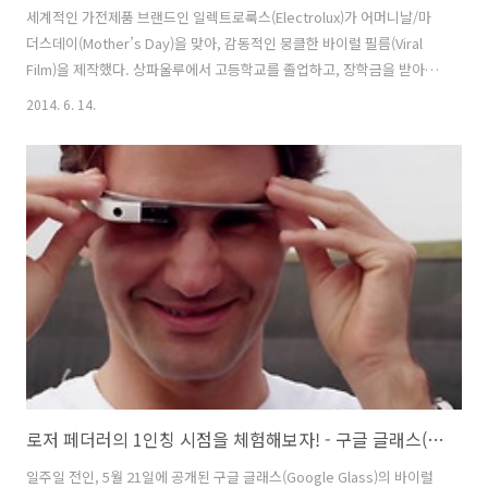
세계적인 가전제품 브랜드인 일렉트로룩스(Electrolux)가 어머니날/마
더스데이(Mother’s Day)을 맞아, 감동적인 뭉클한 바이럴 필름(Viral
Film)을 제작했다. 상파울루에서 고등학교를 졸업하고, 장학금을 받아
멀리 대학으로 떠나게 된 레티샤(Leticia)라는 여학생과 그 엄마에 대한
2014. 6. 14.
이야기를 담았는데, 어머니날 딸과 이별하게 된 엄마가 딸을 공항으로 배
웅해주는 대신, 딸을 위해 부지런히 요리를 하고, 미리 영상 편지까지 녹
화하여 딸이 비행기 내에서 영상편지를 볼 수 있도록 깜짝 이벤트를 준비
한 것. 그리고, 엄마가 일렉트로룩스 제품으로 요리한 음식까지 기내식
대신 전달해주는데- 훈훈한 분위기가 그대로 느껴져서 참 흐뭇하게 본 바
이럴 필름이었다. 물론, 항공사와의 협의나, 모든 아이디어..
로저 페더러의 1인칭 시점을 체험해보자! - 구글 글래스(Google Glass)를 끼고 테니스 연습을 하는 로저 페더러(Roger Federer)와 스테판 에드베리(Stefan Edberg) 구글 글래스 바이럴 영상(Viral Film).
일주일 전인, 5월 21일에 공개된 구글 글래스(Google Glass)의 바이럴