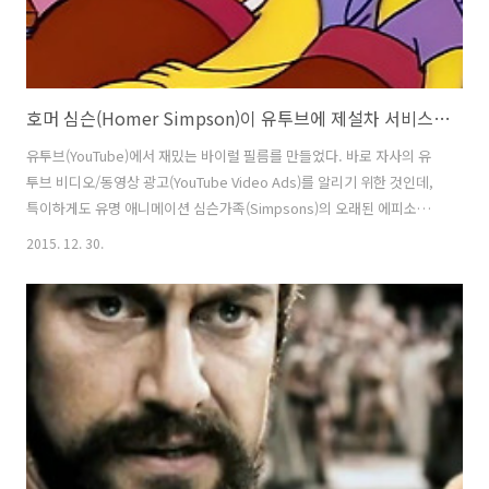
호머 심슨(Homer Simpson)이 유투브에 제설차 서비스(Mr. Plow) 광고를 한다면?, 유투브(YouTube) 동영상 광고(Video Advertising)를 쉽고 재미있게 알리기 위해 심슨가족(Simpsons)의 92년 방송 에피소드를 리메..
유투브(YouTube)에서 재밌는 바이럴 필름를 만들었다. 바로 자사의 유
투브 비디오/동영상 광고(YouTube Video Ads)를 알리기 위한 것인데,
특이하게도 유명 애니메이션 심슨가족(Simpsons)의 오래된 에피소드
를 가져와서 리메이크 하였다. Mr. Plow는 1992년 11월 19일에 방송된,
2015. 12. 30.
심슨가족의 4시즌 9번째 에피소드로, 호머 심슨이 교통사고로 원래 가족
의 차인 스테이션 웨건을 망가트리고, 새롭게 제설차를 구입한 뒤, 미스
터 플라우라는 이름의 제설 사업을 시작하였으나, 장사가 안되어서 망할
위기에 처했으나, 똑똑한 딸, 리사 심슨이 제안한 심야시간대의 TV광고
로 인해 사업에 호황을 맞고, 시장으로부터 도시의 열쇠까지 증정받는다
는 스토리. ( 이후, 바니 검블과의 갈등과 화해는 뭐 ..