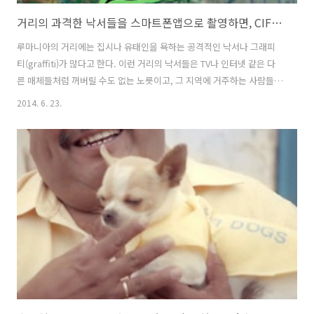
거리의 과격한 낙서들을 스마트폰앱으로 촬영하면, CIF가 모두 깨끗이 지워준다! 유니레버(unilever)의 청소용품 브랜드 CIF의 루마니아 거리 낙서청소, 사회공헌 캠페인 - Cif가 루마니아를 깨끗..
루마니아의 거리에는 집시나 유태인을 욕하는 공격적인 낙서나 그래피
티(graffiti)가 많다고 한다. 이런 거리의 낙서들은 TV나 인터넷 같은 다
른 매체들처럼 꺼버릴 수도 없는 노릇이고, 그 지역에 거주하는 사람들에
게 크고 작은 영향을 미치게 되는 것이 당연해보인다. 유니레버
2014. 6. 23.
(unilever)의 청소용품 브랜드 CIF는 이런 루마니아 거리 낙서를 깨끗하
게 청소하는 사회공헌 캠페인을 진행했다. Cif가 루마니아를 깨끗하게!
(Cif Cleans up Romania!)라는 이름의 이 캠페인은, 스마트폰 어플을
설치한 후, 공격적인 메시지가 적혀있는 곳을 어플로 촬영하면, 자동으로
그 장소의 위치와 사진이 기록되고, 이렇게 신고된 장소에, Cif의 청소팀
이 방문하여- 온갖 욕설과 공격적인 메시지가 가득찬 벽면을..