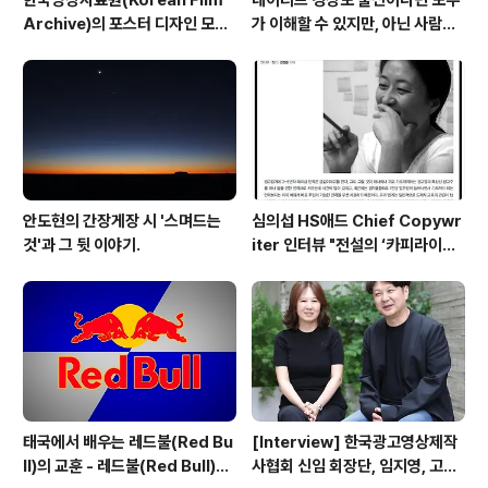
Archive)의 포스터 디자인 모음
가 이해할 수 있지만, 아닌 사람에
#3
겐 그냥 외계어
안도현의 간장게장 시 '스며드는
심의섭 HS애드 Chief Copywr
것'과 그 뒷 이야기.
iter 인터뷰 "전설의 ‘카피라이터
신입교육’을 업그레이드하다"
태국에서 배우는 레드불(Red Bu
[Interview] 한국광고영상제작
ll)의 교훈 - 레드불(Red Bull)이
사협회 신임 회장단, 임지영, 고한