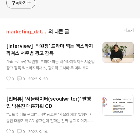
구독하기
더보기
marketing_data/_agency
의 다른 글
[Interview] '박원장' 드라마 찍는 엑스라지
픽쳐스 서준범 광고 감독
글 내용
[Interview] '박원장' 드라마 찍는 엑스라지픽쳐스 서준범
광고 감독 엑스라지픽처스, 광고와 드라마 두 마리 토끼 다
잡다 서준범 광고 감독, 드라마 ‘내과 박원장’ 연출로 성공
0
0
2022. 9. 20.
적인 OTT 드라마 입봉 글 천효진 | 사진 유희래 유수의 광
고 및 영상 콘텐츠를 제작해 광고업계에서 이름을 알리고
있는 엑스라지픽처스 서준범 감독/대표가 티빙(Tiving) 오
[인터뷰] ‘서울라이터(seoulwriter)’ 발행
리지널 콘텐츠 ‘내과 박원장’ 드라마 연출 및 극본을 맡았
다. 평소 그가 광고에서 보여줬던 특유의 유머코드를 시트
인 박윤진 대홍기획 CD
글 내용
콤에도 녹여내어 재기발랄하고 유쾌하게 표현해 시청자들
“일도 취미도 광고!”… ‘찐’ 광고인 ‘서울라이터’ 발행인 박
의 마음을 사로잡았다. 광고부터 드라마, 웹툰까지 다양한
윤진 대홍기획 CD 광고인이 전하는 진짜 광고 이야기… 브
콘텐츠 제작에 끊임없이 도전하고 있는 만능 재주꾼 서준
랜드브리프×팡고TV ‘진짜 광끼’ 글 김수경 기자 | 브랜드
범 감독을 만나 이야기를 나눴다. 드라마 ‘내과박원장’에 대
0
0
2022. 9. 16.
브리프 누구도 생각하지 못한 기발한 아이디어와 크리에이
한 간략한 소개 ..
티비티(Creativity)로 브랜드에 새 생명을 불어 넣고, 우리