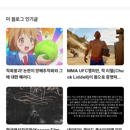
가 사는 세상을 더 나은 곳으로 바꿔가는 광고인들. 광고에
진심인 광고인들이 전하는 진짜 광고 이야기가 지금 시작
된다. 스무살 때부터 꿈꿔 온 카피라이터로 광고업계에 입
이 블로그 인기글
문해 크리에이티브 디렉터(Creative Director, CD)가
되기까지. 일과 삶 모든 영역에서 크리에이티비티의 가치
를 실천해 온 진짜 광고인의 이야기가 공개됐다. 한국광고
총연합회가 운영하는 유튜브 채널 팡고TV와 브랜드브리
프가 함께 진행하..
작화붕괴! 논란의 양배추작화와 그
MMA UFC챔피언, 척 리델(Chu
에 대한 패러디.
ck Liddell)이 몸으로 증명하는
터프함 - 오토존 듀럴래스트 배터
리(Autozone Duralast Batt
ery) TV광고 'Walk the Wal
k'편 [한글자막]
한국영상자료원(Korean Film
네이티브 경상도 출신이라면 모두