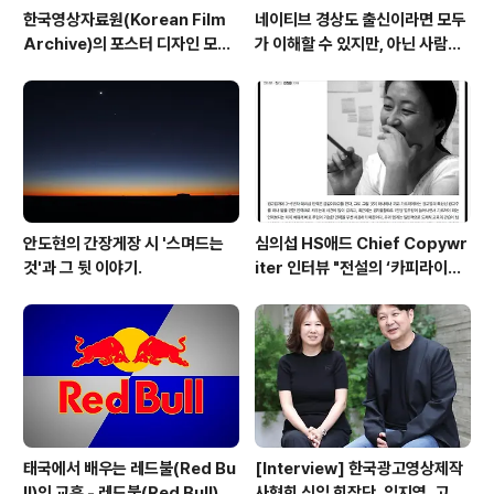
한국영상자료원(Korean Film
네이티브 경상도 출신이라면 모두
Archive)의 포스터 디자인 모음
가 이해할 수 있지만, 아닌 사람에
#3
겐 그냥 외계어
안도현의 간장게장 시 '스며드는
심의섭 HS애드 Chief Copywr
것'과 그 뒷 이야기.
iter 인터뷰 "전설의 ‘카피라이터
신입교육’을 업그레이드하다"
태국에서 배우는 레드불(Red Bu
[Interview] 한국광고영상제작
ll)의 교훈 - 레드불(Red Bull)이
사협회 신임 회장단, 임지영, 고한