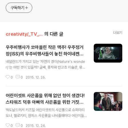
구독하기
더보기
creativity/_TV_Commercial
의 다른 글
우주비행사가 쏘아올린 작은 맥주! 우주정거
장(ISS)의 우주비행사들이 놓친 하이네켄병
글 내용
에서 시작된 오로라(북극광), 하이네켄(Hein
네덜란드가 가지고 있는 '자연의 경이(Nature's wonde
eken) 맥주 광고 - '자연의 경이(Nature's
r)'는 어떤 것이 있을까? 글쎄, 풍차와 반고흐 미술관, 왕궁
wonder)'편 [한글자막]
과 꽃시장, 그닥 볼것 없는 둑과 운하 외에, 그닥 볼거리는
0
0
2015. 12. 26.
생각나는 것이 없는데.. 하지만, 그들에게도 노르웨이나 핀
란드 등 스칸디나비아의 오로라(북극광)에 필적하는 놀라
운 자랑거리가 있다. 바로 하이네켄(Heineken) 맥주! 국
어린이셋트 사은품을 위해 없던 형이 생겼다!
제 우주정거장에(ISS)에서 근무 중인 우주비행사가 우주에
서 놓친 하이네켄에서, 북유럽의 오로라가 시작되었다는
스타워즈 덕후 아빠의 사은품을 위한 거짓말,
글 내용
이야기는 좀 황당하긴 하지만, 그래도, 자신들의 브랜드를
서브웨이(Subway) 샌드위치의 프레쉬핏 어
맥도날드에서 키즈밀 어린이셋트의 사은품으로 슈퍼마리
농담 섞어 '자연의 경이(Nature's wonder)'로 부를 수
린이셋트(Fresh Fit for Kids) TV광고 '스
오나, 헬로키티, 원피스 사은품을 나눠줄때마다 어린이들
있는 자신감은 부럽다. 하이네켄의 광고들은 국내에도 현
타워즈: 깨어난 포스'편 ..
이 아닌 덕후(?) 어른들이 줄을 서서 사은품을 위해 어린이
지화되어 많이 집행되는 편이지만, 이번 광고는 네덜란드
0
0
2015. 12. 24.
세트를 구입하는 것을 종종 보는데, 이런 일은 외국에서도