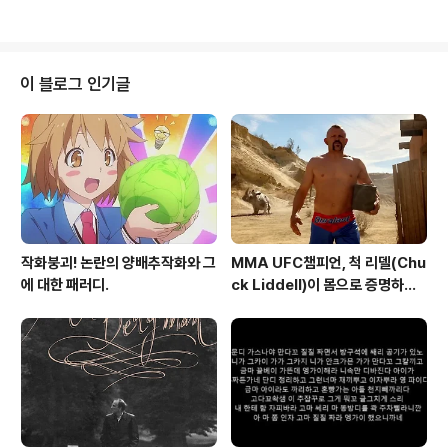
를 중심으..
흔한 모양이다. 샌드위치 패스트푸드 전문점인 써브웨이(S
ubway)는 '스타워즈: 깨어난 포스'편의 개봉을 맞아, 프로
모션과 타이인(Tie-In) 공동광고를 준비했다. 프레쉬핏 어
린이셋트(Fresh Fit for Kids)를 사먹으면 스타워즈 딱풀
이 블로그 인기글
(글루스틱) 광선검과 8가지 종류의 메신저백을 주는 이벤
트를 알리는 광고를 만든것, 아들과 함께 어린이셋트를 주
문하는 아빠가 민망했는지, 아들의 다른 형이 있다고 거짓
말하는 모습이 귀엽다. 그래, 덕질에는 남녀노소가 따로 없
지. 스타워즈 타이인 ..
작화붕괴! 논란의 양배추작화와 그
MMA UFC챔피언, 척 리델(Chu
에 대한 패러디.
ck Liddell)이 몸으로 증명하는
터프함 - 오토존 듀럴래스트 배터
리(Autozone Duralast Batt
ery) TV광고 'Walk the Wal
k'편 [한글자막]