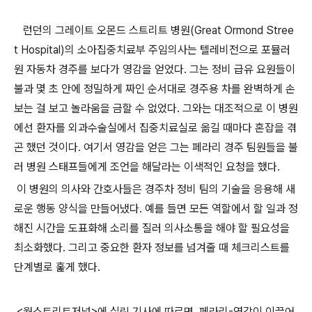
런던의 그레이트 오몬드 스트리트 병원
(Great Ormond Stree
t Hospital)
의 소아집중치료부 주임의사는 텔레비전으로 포뮬러
원 자동차 경주를 보다가 영감을 얻었다
.
그는 정비 급유 요원들이
불과 몇 초 안에 정밀하게 짜인 순서대로 경주용 차를 완벽하게 손
보는 걸 보고 놀라움을 금할 수 없었다
.
그와는 대조적으로 이 병원
에선 환자를 외과수술실에서 집중치료실로 옮길 때마다 혼잡을 겪
곤 했던 것이다
.
여기서 영감을 얻은 그는 페라리 경주 팀원들을 불
러 병원 스태프들에게 조언을 해달라는 이색적인 요청을 했다
.
이 병원의 의사와 간호사들은 경주차 정비 팀의 기술을 응용해 새
로운 행동 양식을 만들어냈다
.
예를 들면 모든 역할에서 할 일과 정
해진 시간을 도표화해 소리를 질러 의사소통을 해야 할 필요성을
최소화했다
.
그리고 중요한 환자 정보를 넘겨줄 때 체크리스트를
단계별로 훑게 했다
.
<
월스트리트저널
>
에 실린 기사에 따르면
,
페라리
-
영감이 이끌어