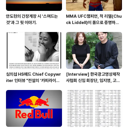
안도현의 간장게장 시 '스며드는
MMA UFC챔피언, 척 리델(Chu
것'과 그 뒷 이야기.
ck Liddell)이 몸으로 증명하는
터프함 - 오토존 듀럴래스트 배터
리(Autozone Duralast Batt
ery) TV광고 'Walk the Wal
k'편 [한글자막]
심의섭 HS애드 Chief Copywr
[Interview] 한국광고영상제작
iter 인터뷰 "전설의 ‘카피라이터
사협회 신임 회장단, 임지영, 고한
신입교육’을 업그레이드하다"
기, 강찬욱