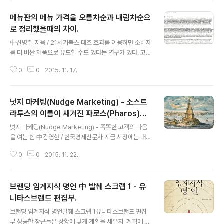
리 사먹는지를 비교해본 것이다. 실험 결과, 스탬프가 이미
메뉴판의 메뉴 가격을 오름차순과 내림차순으
찍혀있는 쿠폰을 갖고 있었던 고객들이 10잔을 사 먹는 데
걸리는 시간이 20%나 더 짧은 것으로 나타났다. 뿐만 아
로 정리했을때의 차이.
글 내용
니라 쿠폰을 가진 고객들은 상점 내 점원과 더 많은 이야기
中신병철 지음 / 21세기북스 대조 효과를 이용하면 소비자
를 나눴고, 더 자주 웃으며 더 많은 정서적 상호 작용을 하
를 더 비싼 제품으로 유도할 수도 있다는 연구가 있다. 고려
는 것으로도 나타났다. 같은 10개를 찍어야 하지만 미리 2
대학의 이지헌 박사, 석관호 교수는 제품의 가격 제시를 내
개가 찍혀있는 것이 사람들로 하여금 더 빨리 목표에 도달
0
0
2015. 11. 17.
림차순으로 제시할 경우 더 비싼 제품을 선택할 확률이 증
할 수..
가하게 된다고 밝혔다 연구팀은 사람들이 맥주를 선택하는
데 있어 메뉴를 달리했을 때 어떤 가격의 맥주를 더 선호하
넛지 마케팅(Nudge Marketing) - 소스트
는지를 조사했다. 레스토랑 하나를 빌리고 총 8주 정도의
시간 동안 관찰하였다. 1, 3, 6, 7주는 오름차순으로 메뉴
라투스의 이름이 새겨진 파로스(Pharos)등
글 내용
를 구성하였고, 2, 4, 5, 8주는 내림차순으로 메뉴를 구성
대와 파로스효과.
넛지 마케팅(Nudge Marketing) - 똑똑한 고객의 마음
하였다. 그러고는 평소와 동일하게 손님을 맞았다. 이 레스
을 여는 힘 中김영한 / 한국경제신문사 지금 시장에는 대중
토랑에 온 손님들은 메뉴의 순서가 내림차순인지 오름차순
적 소비자는 사라지고 똑똑해진 고객들이 나타났다. 마치
인지 전혀 알아채지 못했다. 총 8주의 시간이 지나고 실제
0
0
2015. 11. 22.
세계 7대 불가사의 중의 하나인 파로스(Pharos) 등대처
의 매출을 분석했다...
럼. 2,300여년 전에 마케도니아의 알렉산더 대왕은 이집
트와 페르시아를 정복하고 자신의 이름을 딴 알렉산드리아
브랜딩 임계지식 명언 中 발췌 스크랩 1 - 유
왕국을 건설한다. 그는 정복지마다 70여 개의 알렉산드리
아 시를 세웠으며 그중 이집트의 나일강 하구에 세운 알렉
니타스브랜드 편집부.
글 내용
산드리아가 가장 중심적인 역할을 했다. 그가 33세의 젊은
브랜딩 임계지식 명언발췌 스크랩 1유니타스브랜드 편집
나이에 갑자기 죽자 부장이었던 프롤레마이오스는 이집트
부 성공한 장군들은 상황에 맞게 계획을 세우지, 계획에 맞