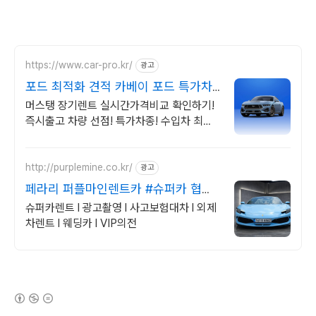
https://www.car-pro.kr/
광고
포드 최적화 견적 카베이 포드 특가차
량 무료견적
머스탱 장기렌트 실시간가격비교 확인하기!
즉시출고 차량 선점! 특가차종! 수입차 최대
할인 견적! 온라인계약! 최적가 프로모션 차
량 빠른출고 선점하세요.
http://purplemine.co.kr/
광고
페라리 퍼플마인렌트카 #슈퍼카 협찬
문의 #방송렌트
슈퍼카렌트 l 광고촬영 l 사고보험대차 l 외제
차렌트 l 웨딩카 l VIP의전
(새창열림)