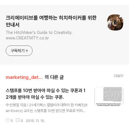
로그 정보
크리에이티브를 여행하는 히치하이커를 위한
안내서
The Hitchhiker's Guide to Creativity.
www.CREATIVITY.co.kr
구독하기
더보기
marketing_data/_books and articles
의 다른 글
스탬프를 10번 받아야 마실 수 있는 쿠폰과 1
2개를 받아야 마실 수 있는 쿠폰.
글 내용
中신병철 지음 / 21세기북스 컬럼비아 대학의 란 키베츠(R
an Kiverz) 교수는 스탬프를 10번 받으면 무료로 커피를
한 잔 마실 수 있는 쿠폰과 12번 도장을 받아야 하지만 이
0
0
2015. 11. 15.
미 두 개가 찍혀있는 쿠폰을 비교한 적이 있다. 공짜로 커피
를 마실 때까지 걸리는 시간, 그러니까 10잔을 누가 더 빨