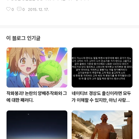
에 있는 알렉산드리아로 건너가 프롤레마이오스 왕조를 건
게 상황을 만들지 않는다.조지 패튼 장군, 미국 육군 장군
설했다. 알렉산드리아가 활발한 동서 문화 교류의 역할을
0
0
2015. 12. 17.
시장조사는 사람들의 생각이나 행동 패턴을 잘 안다는 착
해 번창한 나라가 되자 프롤레마이..
각에서 벗어나, 사람들이 실제로 어떤 생각과 행동을 하는
지 알아내는 것이다.데이비드 이디올스, 리서치 회사 HPI
대표 과거에서 교훈을 얻을 수는 있어도 과거 속에 살 수는
없다.린든 B. 존슨, 제 36대 미국 대통령 소비자가 드릴을
이 블로그 인기글
구매하는 이유는 드릴 자체가 아니라 그것이 뚫어 줄 구멍
을 원하기 때문이다.당신은 고객에게 드릴을 팔 것인가, 아
니면 뚫어질 구멍의 편리함과 만족감을 팔 것인가?테오도
르 레빗, 하버드대학교 경영학과 교수 고객은 '종착지'가 아
니라 '출발점'이다.쿠니모토 ..
작화붕괴! 논란의 양배추작화와 그
네이티브 경상도 출신이라면 모두
에 대한 패러디.
가 이해할 수 있지만, 아닌 사람에
겐 그냥 외계어