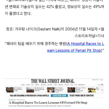
낸 변화로 기술상의 실수는
42%
줄었고
,
정보상의 실수는
49%
까
지 줄였다고 한다
.
참조: 가우탐 나이크
(Gautam Naik)
의
2006
년
11
월
14
일자
<
월
스트리트저널
>
기사
“
페라리 팀을 배우기 위해 경주하는 병원
(
A Hospital Races to L
earn Lessons of Ferrari Pit Stop
)”