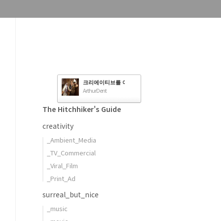
크리에이티브를 여행하는 히치하이커를 위한 안내서
ArthurDent
The Hitchhiker's Guide
creativity
_Ambient_Media
_TV_Commercial
_Viral_Film
_Print_Ad
surreal_but_nice
_music