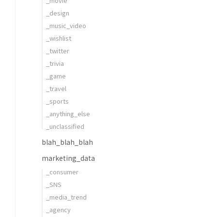
_movie
_design
_music_video
_wishlist
_twitter
_trivia
_game
_travel
_sports
_anything_else
_unclassified
blah_blah_blah
marketing_data
_consumer
_SNS
_media_trend
_agency