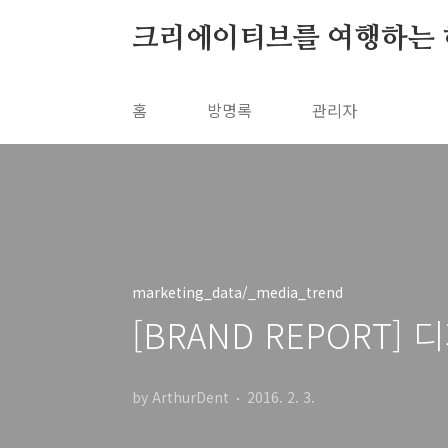
본문 바로가기
크리에이티브를 여행하는 
홈
방명록
관리자
marketing_data/_media_trend
[BRAND REPORT
by ArthurDent
2016. 2. 3.