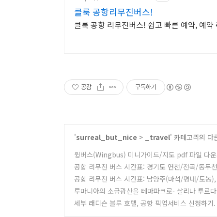
클룩 공항리무진버스!
클룩 공항 리무진버스! 쉽고 빠른 예약, 예약 
공감
구독하기
'
surreal_but_nice
>
_travel
' 카테고리의 다
윙버스(Wingbus) 미니가이드/지도 pdf 파일 다운로드
공항 리무진 버스 시간표: 경기도 연천/전곡/동두
공항 리무진 버스 시간표: 남양주(마석/평내/도농),
루마니아의 소금광산을 테마파크로- 살리나 투르다(Sal
세부 래디슨 블루 호텔, 공항 픽업서비스 신청하기.