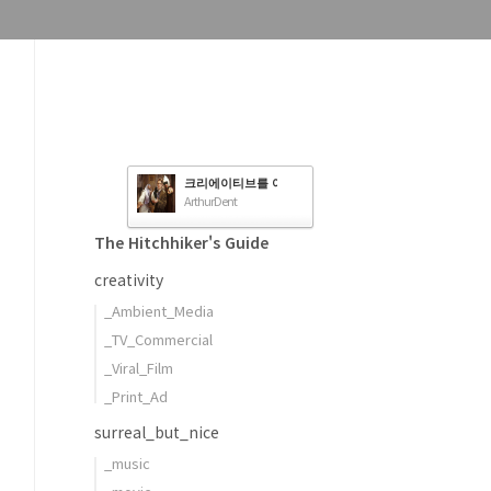
크리에이티브를 여행하는 히치하이커를 위한 안내서
ArthurDent
The Hitchhiker's Guide
creativity
_Ambient_Media
_TV_Commercial
_Viral_Film
_Print_Ad
surreal_but_nice
_music