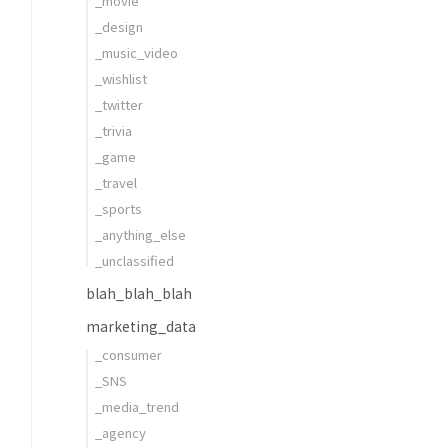
_movie
_design
_music_video
_wishlist
_twitter
_trivia
_game
_travel
_sports
_anything_else
_unclassified
blah_blah_blah
marketing_data
_consumer
_SNS
_media_trend
_agency