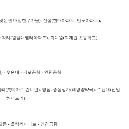
 맞은편 대일한우마을), 진접(현대아파트, 반도아파트),
내각리(원일대궐터아파트), 퇴계원(퇴계원 초등학교)
) - 수원대 - 김포공항 - 인천공항
월리(롯데마트 건너편), 병점, 중심상가(태평양약국), 수원대(신일
해피트리)
- 길동 - 올림픽아파트 - 인천공항