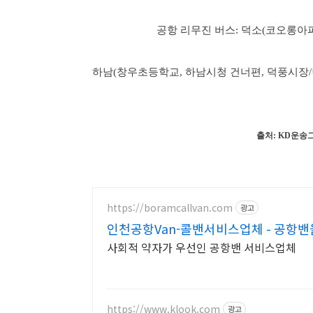
공항 리무진 버스: 덕소(코오롱아파
하남(창우초등학교, 하남시청 건너편, 덕풍시장/
출처: KD운송
https://boramcallvan.com
광고
인천공항Van-콜밴서비스업체 - 공항밴을
사회적 약자가 우선인 공항밴 서비스업체
https://www.klook.com
광고