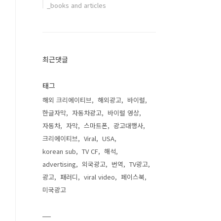
_books and articles
최근댓글
태그
해외 크리에이티브
해외광고
바이럴
한글자막
자동차광고
바이럴 영상
자동차
자막
스마트폰
광고대행사
크리에이티브
Viral
USA
korean sub
TV CF
해석
advertising
외국광고
번역
TV광고
광고
패러디
viral video
페이스북
미국광고