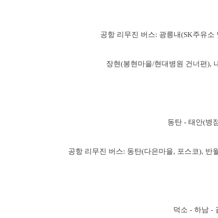
공항 리무진 버스: 광릉내(SK주유소
장현(봉현마을/현대병원 건너편), 
동탄 - 태안(병점
공항 리무진 버스: 동탄(다은마을, 포스코), 반
덕소 - 하남 