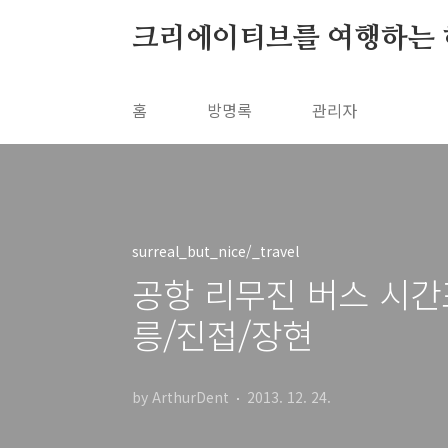
본문 바로가기
크리에이티브를 여행하는 
홈
방명록
관리자
surreal_but_nice/_travel
공항 리무진 버스 시간
릉/진접/장현
by ArthurDent
2013. 12. 24.